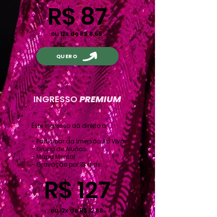
R$ 87
ou 12x de R$ 8,68
QUERO
INGRESSO
PREMIUM
Este ingresso dá direito a:
- Participar da Imersão Ao Vivo
- Grupo de Alunas
- Mapa Mental
- Gravação por 15 dias
R$ 127
ou 12x de R$ 12,68