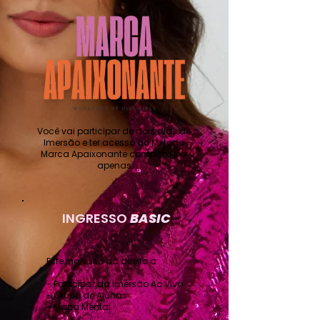
Você vai participar de dois dias de
Imersão e ter acesso ao Método
Marca Apaixonante completo por
apenas
INGRESSO
BASIC
Este ingresso dá direito a:
- Participar da Imersão Ao Vivo
- Grupo de Alunas
​- Mapa Mental