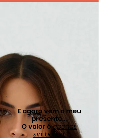
E agora vem o meu
presente...
O valor é
apenas
simbólico.