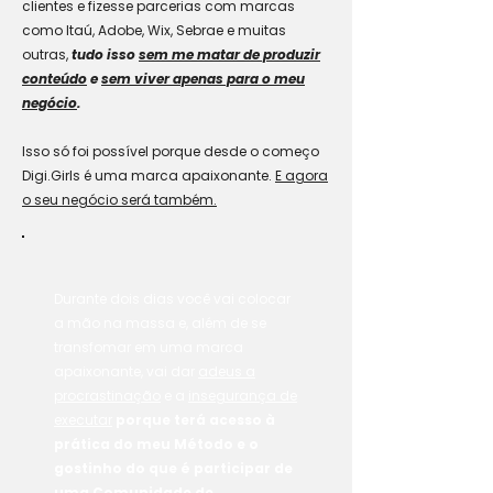
clientes e fizesse parcerias com marcas
como Itaú, Adobe, Wix, Sebrae e muitas
outras,
tudo isso
sem me matar de produzir
conteúdo
e
sem viver apenas para o meu
negócio
.
Isso só foi possível porque desde o começo
Digi.Girls é uma marca apaixonante.
E agora
o seu negócio será também.
Durante dois dias você vai colocar
a mão na massa e, além de se
transfomar em uma marca
apaixonante, vai dar
adeus a
procrastinação
e a
insegurança de
executar
porque terá acesso à
prática do meu Método e o
gostinho do que é participar de
uma Comunidade de