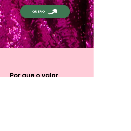
QUERO
Por que o valor
é
apenas
simbólico,
Lua?
Meus dois objetivos com Treinamentos
com valor simbólico sempre foram: 1.
Colaborar com o crescimento do