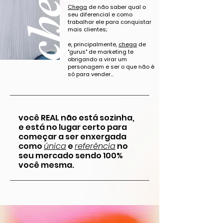
chega
Chega
de não saber qual o
seu diferencial e como
trabalhar ele para conquistar
mais clientes;
e, principalmente,
chega
de
"gurus" de marketing te
obrigando a virar um
personagem e ser o que não é
só para vender...
você REAL não está sozinha,
e está no lugar certo para
começar a ser enxergada
como
única
e
referência
no
seu mercado sendo 100%
você mesma.