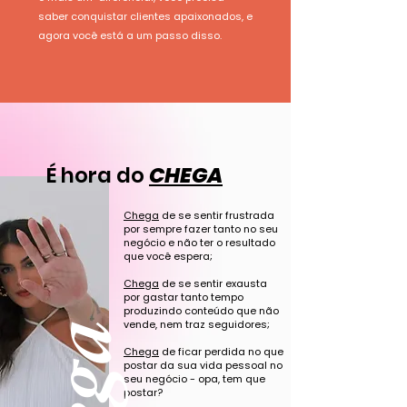
saber conquistar clientes apaixonados, e
agora você está a um passo disso.
É hora do
CHEGA
Chega
de se sentir frustrada
por sempre fazer tanto no seu
negócio e não ter o resultado
que você espera;
Chega
de se sentir exausta
por gastar tanto tempo
produzindo conteúdo que não
vende, nem traz seguidores;
Chega
de ficar perdida no que
postar da sua vida pessoal no
seu negócio - opa, tem que
postar?